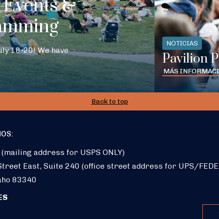
Events &
amming
NOTICIAS
July 18-20! We have
Pavilion 
MÁS INFORMAC
Back to top
OS:
 (mailing address for USPS ONLY)
treet East, Suite 240 (office street address for UPS/FEDE
aho 83340
ES