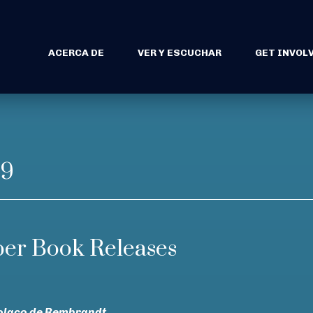
ACERCA DE
VER Y ESCUCHAR
GET INVOL
19
r Book Releases
polaco de Rembrandt