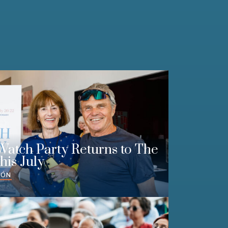
Watch Party Returns to The
his July
IÓN