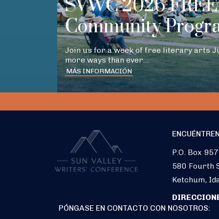
SVWC 2026 FREE 
Community Progr
Join us for a week of free literary arts 
more ways than ever…
MÁS INFORMACIÓN
ENCUÉNTREN
P.O. Box 957
580 Fourth S
Ketchum, Id
DIRECCION
PÓNGASE EN CONTACTO CON NOSOTROS: