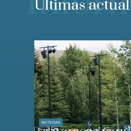
Infór
Últimas actual
NOTICIAS