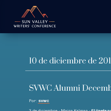
10 de diciembre de 20
SVWC Alumni Decembe
Por:
SVWC
3 de diciembre - Maira Kalman -
El jinete 