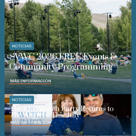
NOTICIAS
SVWC 2026 FREE Events &
Community Programming
MÁS INFORMACIÓN
NOTICIAS
The Live Watch Party Returns to
The Argyros This July
MÁS INFORMACIÓN