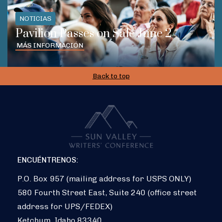
NOTICIAS
Pavilion Passes on Sale June 2
MÁS INFORMACIÓN
Back to top
ENCUÉNTRENOS:
P.O. Box 957 (mailing address for USPS ONLY)
580 Fourth Street East, Suite 240 (office street
address for UPS/FEDEX)
Ketchum, Idaho 83340