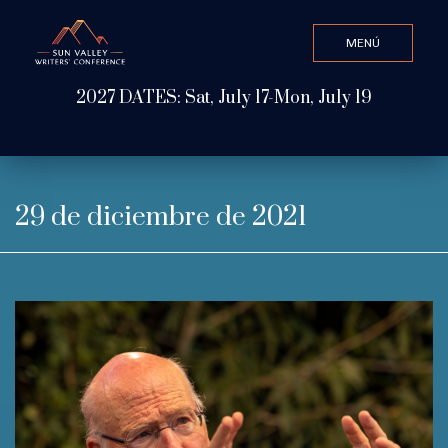
MENÚ
CLOSE
2027 DATES: Sat, July 17-Mon, July 19
Valor de búsqueda
ABOUT
29 de diciembre de 2021
WATCH & LISTEN
GET INVOLVED
ATTEND